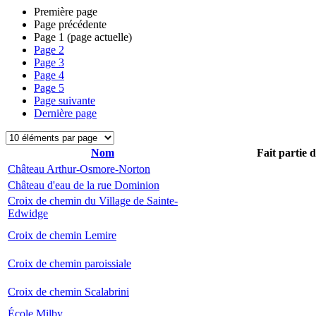
Première page
Page précédente
Page
1
(page actuelle)
Page
2
Page
3
Page
4
Page
5
Page suivante
Dernière page
Nom
Fait partie 
Château Arthur-Osmore-Norton
Château d'eau de la rue Dominion
Croix de chemin du Village de Sainte-
Edwidge
Croix de chemin Lemire
Croix de chemin paroissiale
Croix de chemin Scalabrini
École Milby