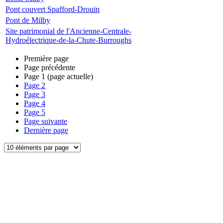
Pont couvert Spafford-Drouin
Pont de Milby
Site patrimonial de l'Ancienne-Centrale-
Hydroélectrique-de-la-Chute-Burroughs
Première page
Page précédente
Page
1
(page actuelle)
Page
2
Page
3
Page
4
Page
5
Page suivante
Dernière page