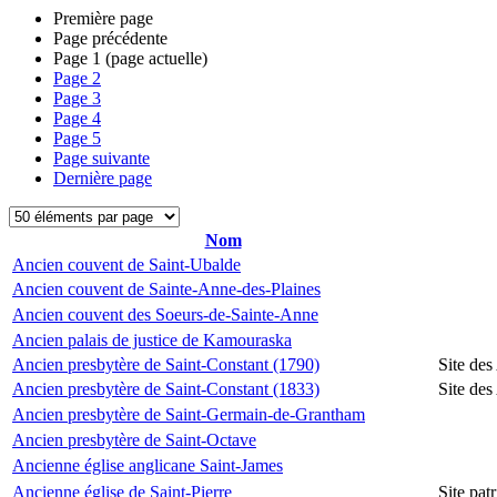
Première page
Page précédente
Page
1
(page actuelle)
Page
2
Page
3
Page
4
Page
5
Page suivante
Dernière page
Nom
Ancien couvent de Saint-Ubalde
Ancien couvent de Sainte-Anne-des-Plaines
Ancien couvent des Soeurs-de-Sainte-Anne
Ancien palais de justice de Kamouraska
Ancien presbytère de Saint-Constant (1790)
Site des
Ancien presbytère de Saint-Constant (1833)
Site des
Ancien presbytère de Saint-Germain-de-Grantham
Ancien presbytère de Saint-Octave
Ancienne église anglicane Saint-James
Ancienne église de Saint-Pierre
Site pat