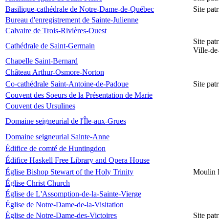
Basilique-cathédrale de Notre-Dame-de-Québec
Site pa
Bureau d'enregistrement de Sainte-Julienne
Calvaire de Trois-Rivières-Ouest
Site pat
Cathédrale de Saint-Germain
Ville-d
Chapelle Saint-Bernard
Château Arthur-Osmore-Norton
Co-cathédrale Saint-Antoine-de-Padoue
Site pat
Couvent des Soeurs de la Présentation de Marie
Couvent des Ursulines
Domaine seigneurial de l'Île-aux-Grues
Domaine seigneurial Sainte-Anne
Édifice de comté de Huntingdon
Édifice Haskell Free Library and Opera House
Église Bishop Stewart of the Holy Trinity
Moulin 
Église Christ Church
Église de L'Assomption-de-la-Sainte-Vierge
Église de Notre-Dame-de-la-Visitation
Église de Notre-Dame-des-Victoires
Site pat