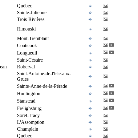
Québec
Sainte-Julienne
Trois-Rivières
Rimouski
Mont-Tremblant
Coaticook
Longueuil
Saint-Césaire
Jean
Roberval
Saint-Antoine-de-l'Isle-aux-
Grues
Sainte-Anne-de-la-Pérade
Huntingdon
Stanstead
Frelighsburg
Sorel-Tracy
L'Assomption
Champlain
Québec