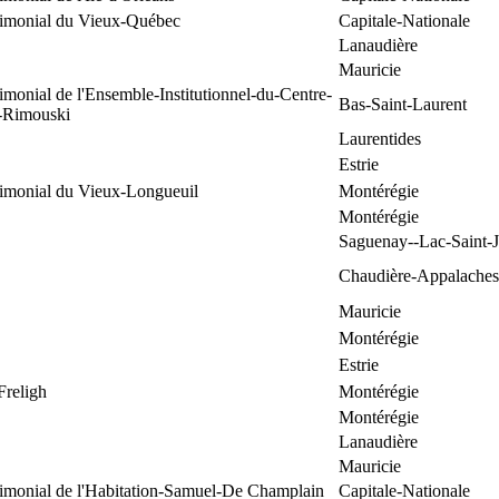
trimonial du Vieux-Québec
Capitale-Nationale
Lanaudière
Mauricie
rimonial de l'Ensemble-Institutionnel-du-Centre-
Bas-Saint-Laurent
e-Rimouski
Laurentides
Estrie
rimonial du Vieux-Longueuil
Montérégie
Montérégie
Saguenay--Lac-Saint-
Chaudière-Appalaches
Mauricie
Montérégie
Estrie
Freligh
Montérégie
Montérégie
Lanaudière
Mauricie
rimonial de l'Habitation-Samuel-De Champlain
Capitale-Nationale