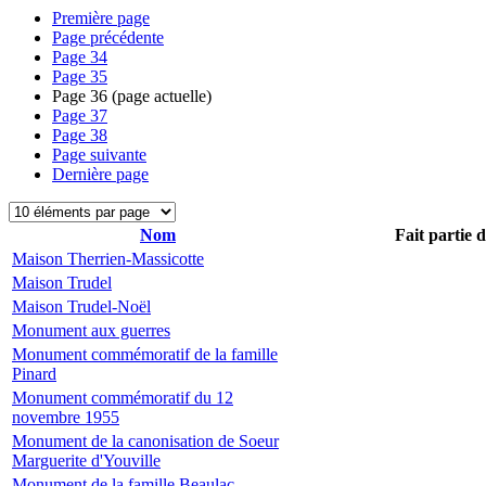
Première page
Page précédente
Page
34
Page
35
Page
36
(page actuelle)
Page
37
Page
38
Page suivante
Dernière page
Nom
Fait partie 
Maison Therrien-Massicotte
Maison Trudel
Maison Trudel-Noël
Monument aux guerres
Monument commémoratif de la famille
Pinard
Monument commémoratif du 12
novembre 1955
Monument de la canonisation de Soeur
Marguerite d'Youville
Monument de la famille Beaulac