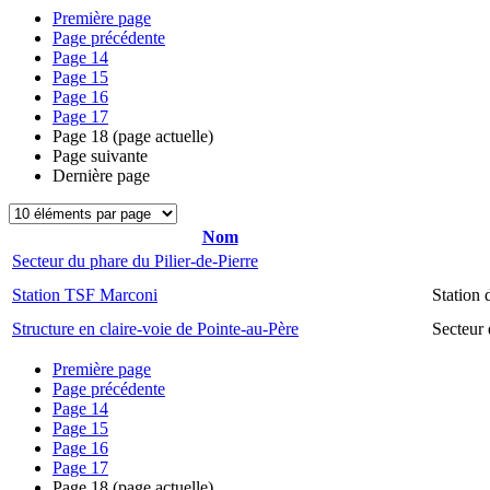
Première page
Page précédente
Page
14
Page
15
Page
16
Page
17
Page
18
(page actuelle)
Page suivante
Dernière page
Nom
Secteur du phare du Pilier-de-Pierre
Station TSF Marconi
Station
Structure en claire-voie de Pointe-au-Père
Secteur 
Première page
Page précédente
Page
14
Page
15
Page
16
Page
17
Page
18
(page actuelle)