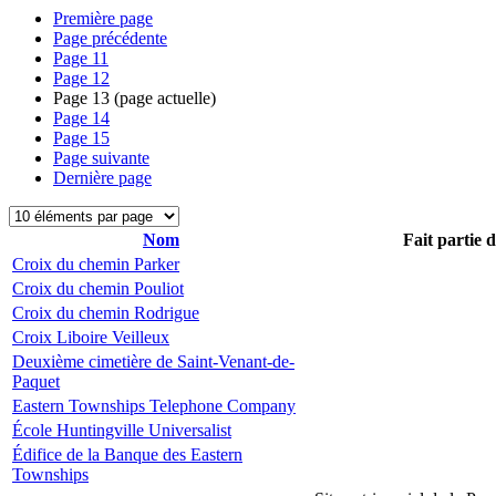
Première page
Page précédente
Page
11
Page
12
Page
13
(page actuelle)
Page
14
Page
15
Page suivante
Dernière page
Nom
Fait partie 
Croix du chemin Parker
Croix du chemin Pouliot
Croix du chemin Rodrigue
Croix Liboire Veilleux
Deuxième cimetière de Saint-Venant-de-
Paquet
Eastern Townships Telephone Company
École Huntingville Universalist
Édifice de la Banque des Eastern
Townships