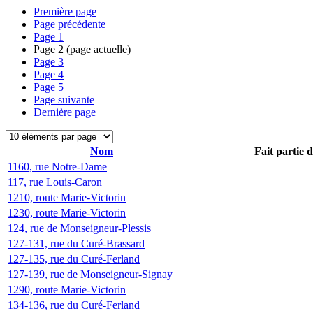
Première page
Page précédente
Page
1
Page
2
(page actuelle)
Page
3
Page
4
Page
5
Page suivante
Dernière page
Nom
Fait partie 
1160, rue Notre-Dame
117, rue Louis-Caron
1210, route Marie-Victorin
1230, route Marie-Victorin
124, rue de Monseigneur-Plessis
127-131, rue du Curé-Brassard
127-135, rue du Curé-Ferland
127-139, rue de Monseigneur-Signay
1290, route Marie-Victorin
134-136, rue du Curé-Ferland