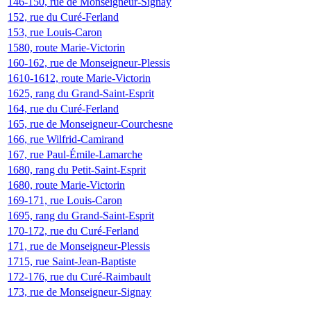
146-150, rue de Monseigneur-Signay
152, rue du Curé-Ferland
153, rue Louis-Caron
1580, route Marie-Victorin
160-162, rue de Monseigneur-Plessis
1610-1612, route Marie-Victorin
1625, rang du Grand-Saint-Esprit
164, rue du Curé-Ferland
165, rue de Monseigneur-Courchesne
166, rue Wilfrid-Camirand
167, rue Paul-Émile-Lamarche
1680, rang du Petit-Saint-Esprit
1680, route Marie-Victorin
169-171, rue Louis-Caron
1695, rang du Grand-Saint-Esprit
170-172, rue du Curé-Ferland
171, rue de Monseigneur-Plessis
1715, rue Saint-Jean-Baptiste
172-176, rue du Curé-Raimbault
173, rue de Monseigneur-Signay