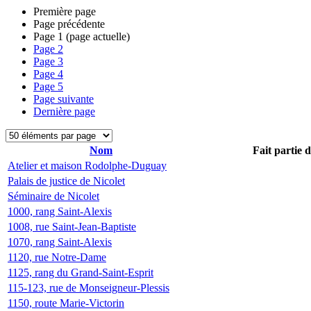
Première page
Page précédente
Page
1
(page actuelle)
Page
2
Page
3
Page
4
Page
5
Page suivante
Dernière page
Nom
Fait partie 
Atelier et maison Rodolphe-Duguay
Palais de justice de Nicolet
Séminaire de Nicolet
1000, rang Saint-Alexis
1008, rue Saint-Jean-Baptiste
1070, rang Saint-Alexis
1120, rue Notre-Dame
1125, rang du Grand-Saint-Esprit
115-123, rue de Monseigneur-Plessis
1150, route Marie-Victorin