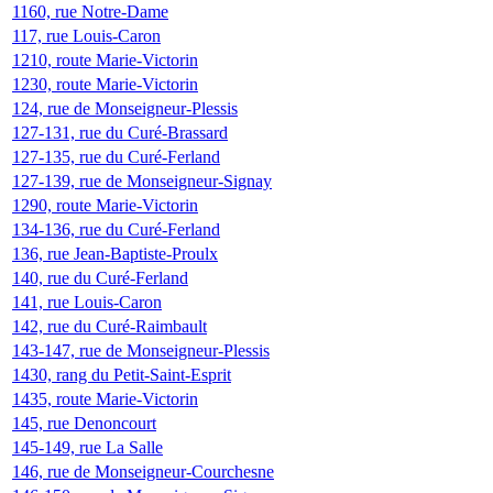
1160, rue Notre-Dame
117, rue Louis-Caron
1210, route Marie-Victorin
1230, route Marie-Victorin
124, rue de Monseigneur-Plessis
127-131, rue du Curé-Brassard
127-135, rue du Curé-Ferland
127-139, rue de Monseigneur-Signay
1290, route Marie-Victorin
134-136, rue du Curé-Ferland
136, rue Jean-Baptiste-Proulx
140, rue du Curé-Ferland
141, rue Louis-Caron
142, rue du Curé-Raimbault
143-147, rue de Monseigneur-Plessis
1430, rang du Petit-Saint-Esprit
1435, route Marie-Victorin
145, rue Denoncourt
145-149, rue La Salle
146, rue de Monseigneur-Courchesne