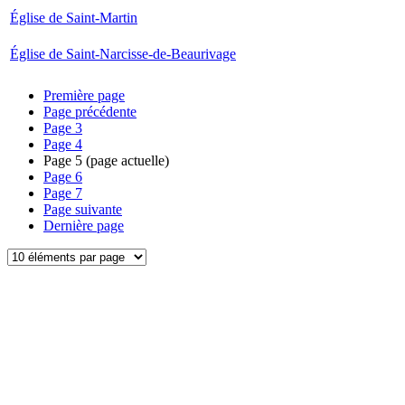
Église de Saint-Martin
Église de Saint-Narcisse-de-Beaurivage
Première page
Page précédente
Page
3
Page
4
Page
5
(page actuelle)
Page
6
Page
7
Page suivante
Dernière page