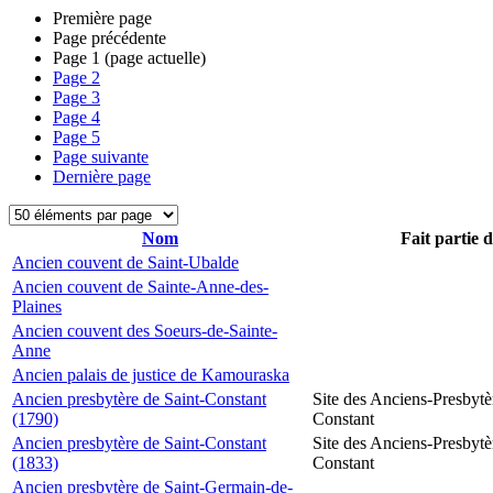
Première page
Page précédente
Page
1
(page actuelle)
Page
2
Page
3
Page
4
Page
5
Page suivante
Dernière page
Nom
Fait partie 
Ancien couvent de Saint-Ubalde
Ancien couvent de Sainte-Anne-des-
Plaines
Ancien couvent des Soeurs-de-Sainte-
Anne
Ancien palais de justice de Kamouraska
Ancien presbytère de Saint-Constant
Site des Anciens-Presbytè
(1790)
Constant
Ancien presbytère de Saint-Constant
Site des Anciens-Presbytè
(1833)
Constant
Ancien presbytère de Saint-Germain-de-