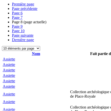
Première page
Page précédente
Page
6
Page
7
Page
8
(page actuelle)
Page
9
Page
10
Page suivante
Dernière page
Nom
Fait partie d
Assiette
Assiette
Assiette
Assiette
Assiette
Assiette
Collection archéologique 
Assiette
de Place-Royale
Assiette
Collection archéologique 
Assiette