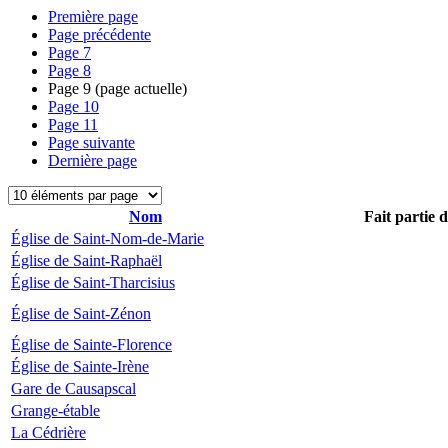
Première page
Page précédente
Page
7
Page
8
Page
9
(page actuelle)
Page
10
Page
11
Page suivante
Dernière page
Nom
Fait partie 
Église de Saint-Nom-de-Marie
Église de Saint-Raphaël
Église de Saint-Tharcisius
Église de Saint-Zénon
Église de Sainte-Florence
Église de Sainte-Irène
Gare de Causapscal
Grange-étable
La Cédrière