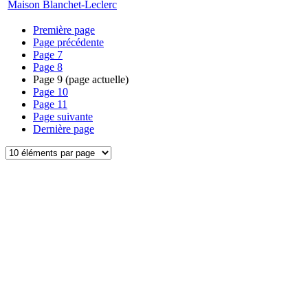
Maison Blanchet-Leclerc
Première page
Page précédente
Page
7
Page
8
Page
9
(page actuelle)
Page
10
Page
11
Page suivante
Dernière page