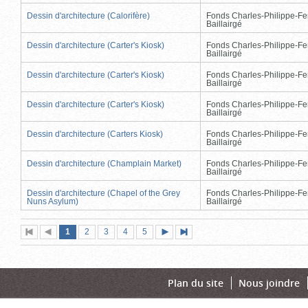
Dessin d'architecture (Calorifère)
Fonds Charles-Philippe-Fe
Baillairgé
Dessin d'architecture (Carter's Kiosk)
Fonds Charles-Philippe-Fe
Baillairgé
Dessin d'architecture (Carter's Kiosk)
Fonds Charles-Philippe-Fe
Baillairgé
Dessin d'architecture (Carter's Kiosk)
Fonds Charles-Philippe-Fe
Baillairgé
Dessin d'architecture (Carters Kiosk)
Fonds Charles-Philippe-Fe
Baillairgé
Dessin d'architecture (Champlain Market)
Fonds Charles-Philippe-Fe
Baillairgé
Dessin d'architecture (Chapel of the Grey
Fonds Charles-Philippe-Fe
Nuns Asylum)
Baillairgé
Page
(page
Page
Page
Page
Page
1
Première
2
Page
3
4
5
Page
Dernière
actuelle)
page
précédente
suivante
page
Plan du site
Nous joindre