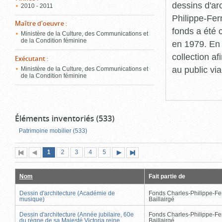
dessins d'ar
2010 - 2011
Philippe-Fer
Maître d'oeuvre
:
fonds a été c
Ministère de la Culture, des Communications et
de la Condition féminine
en 1979. En 
collection a
Exécutant
:
au public vi
Ministère de la Culture, des Communications et
de la Condition féminine
Éléments inventoriés (533)
Patrimoine mobilier (533)
Page
(page
Page
Page
Page
Page
1
Première
2
Page
3
4
5
Page
Dernière
actuelle)
page
précédente
suivante
page
Nom
Fait partie de
Dessin d'architecture (Académie de
Fonds Charles-Philippe-Fe
musique)
Baillairgé
Dessin d'architecture (Année jubilaire, 60e
Fonds Charles-Philippe-Fe
du règne de sa Majesté Victoria reine
Baillairgé