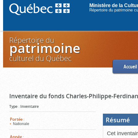
Ministère de la Cult
Répertoire du patrimoine c
Répertoire du
patrimoine
culturel du Québec
Accueil
Inventaire du fonds Charles-Philippe-Ferdinan
Type
:
Inventaire
Résumé
(Boi
Portée
:
ouve
Nationale
cliq
pou
Cet inventai
ferm
Année
: