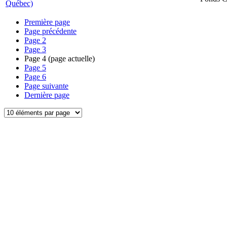
Québec)
Première page
Page précédente
Page
2
Page
3
Page
4
(page actuelle)
Page
5
Page
6
Page suivante
Dernière page