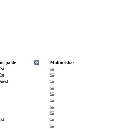
cipalité
Multimédias
Est
Est
uest
Est