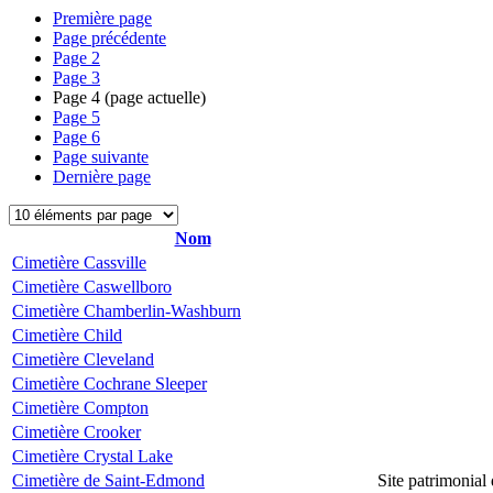
Première page
Page précédente
Page
2
Page
3
Page
4
(page actuelle)
Page
5
Page
6
Page suivante
Dernière page
Nom
Cimetière Cassville
Cimetière Caswellboro
Cimetière Chamberlin-Washburn
Cimetière Child
Cimetière Cleveland
Cimetière Cochrane Sleeper
Cimetière Compton
Cimetière Crooker
Cimetière Crystal Lake
Cimetière de Saint-Edmond
Site patrimonial