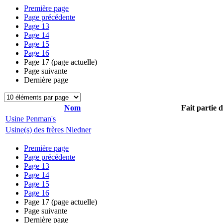
Première page
Page précédente
Page
13
Page
14
Page
15
Page
16
Page
17
(page actuelle)
Page suivante
Dernière page
Nom
Fait partie 
Usine Penman's
Usine(s) des frères Niedner
Première page
Page précédente
Page
13
Page
14
Page
15
Page
16
Page
17
(page actuelle)
Page suivante
Dernière page