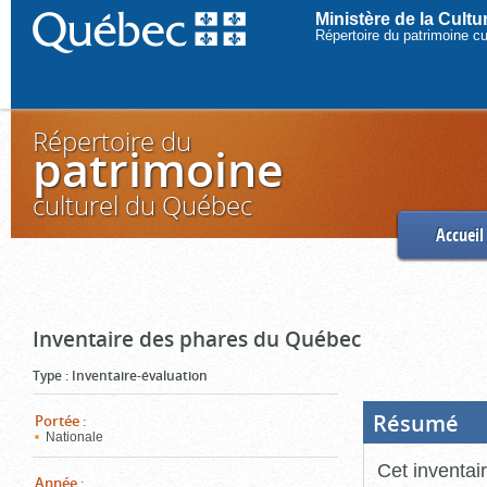
Ministère de la Cult
Répertoire du patrimoine c
Répertoire du
patrimoine
culturel du Québec
Accueil
Inventaire des phares du Québec
Type
:
Inventaire-évaluation
Résumé
(Boi
Portée
:
ouve
Nationale
cliq
pou
Cet inventai
ferm
Année
: