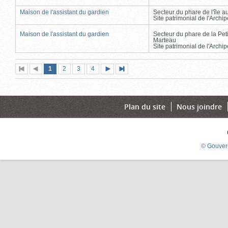
Maison de l'assistant du gardien
Secteur du phare de l'île 
Site patrimonial de l'Arch
Maison de l'assistant du gardien
Secteur du phare de la Peti
Marteau
Site patrimonial de l'Arch
Page
(page
Page
Page
Page
1
Première
2
Page
3
4
Page
Dernière
actuelle)
page
précédente
suivante
page
Plan du site
Nous joindre
© Gouver