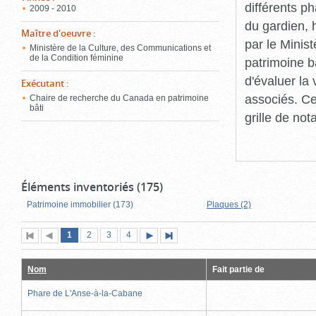
différents p
2009 - 2010
du gardien, 
Maître d'oeuvre
:
par le Minis
Ministère de la Culture, des Communications et
de la Condition féminine
patrimoine b
d'évaluer la
Exécutant
:
associés. Ce
Chaire de recherche du Canada en patrimoine
bâti
grille de not
Éléments inventoriés (175)
Patrimoine immobilier (173)
Plaques (2)
Page
(page
Page
Page
Page
1
Première
2
Page
3
4
Page
Dernière
actuelle)
page
précédente
suivante
page
Nom
Fait partie de
Phare de L'Anse-à-la-Cabane