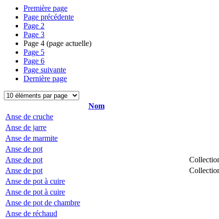
Première page
Page précédente
Page
2
Page
3
Page
4
(page actuelle)
Page
5
Page
6
Page suivante
Dernière page
Nom
Anse de cruche
Anse de jarre
Anse de marmite
Anse de pot
Anse de pot
Collectio
Anse de pot
Collectio
Anse de pot à cuire
Anse de pot à cuire
Anse de pot de chambre
Anse de réchaud