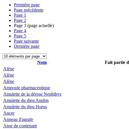
Première page
Page précédente
Page
1
Page
2
Page
3
(page actuelle)
Page
4
Page
5
Page suivante
Dernière page
Nom
Fait partie 
Alène
Alène
Alène
Ampoule pharmaceutique
Amulette de la déesse Nephthys
Amulette du dieu Anubis
Amulette du dieu Horus
Ancre
Anneau d'agrafe
Anse de contenant