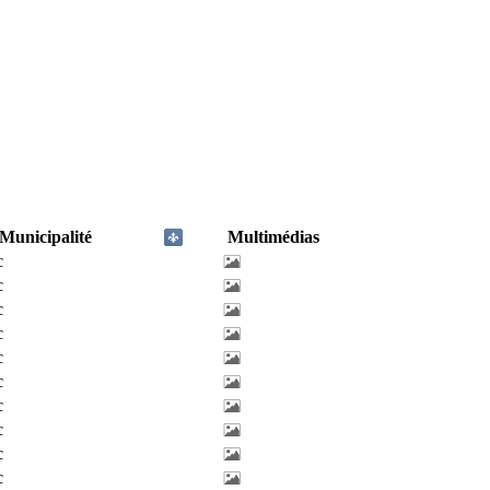
Municipalité
Multimédias
c
c
c
c
c
c
c
c
c
c