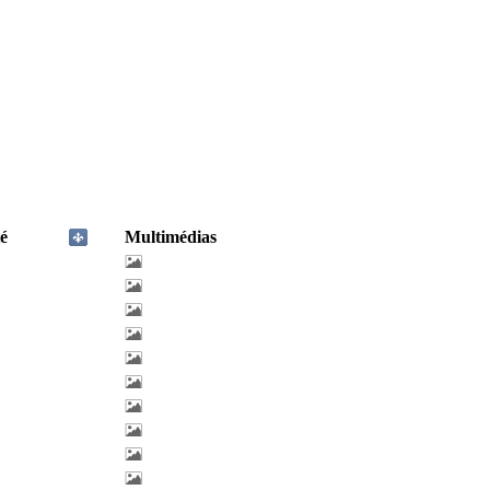
é
Multimédias