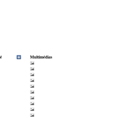
é
Multimédias