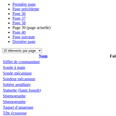
Première page
Page précédente
Page
36
Page
37
Page
38
Page
39
(page actuelle)
Page
40
Page suivante
Dernière page
Nom
Fai
Sifflet de commandant
Sonde à main
Sonde mécanique
Sondeur mécanique
Sphère armillaire
Statuette (Saint Joseph)
Stigmographe
Stigmographe
Taquet d’amarrage
Tête écraseuse