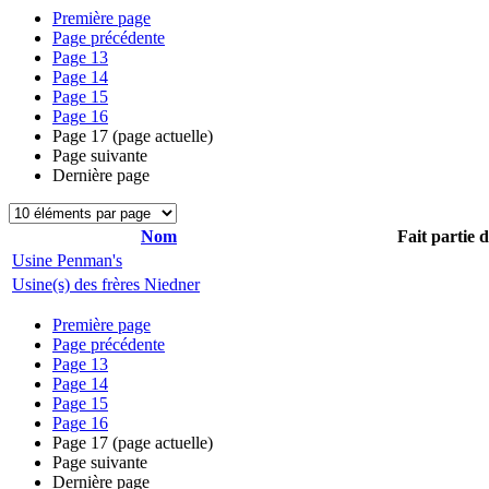
Première page
Page précédente
Page
13
Page
14
Page
15
Page
16
Page
17
(page actuelle)
Page suivante
Dernière page
Nom
Fait partie 
Usine Penman's
Usine(s) des frères Niedner
Première page
Page précédente
Page
13
Page
14
Page
15
Page
16
Page
17
(page actuelle)
Page suivante
Dernière page