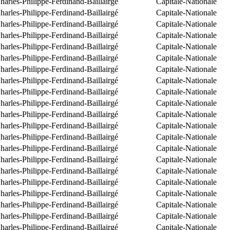
arles-Philippe-Ferdinand-Baillairgé
Capitale-Nationale
arles-Philippe-Ferdinand-Baillairgé
Capitale-Nationale
arles-Philippe-Ferdinand-Baillairgé
Capitale-Nationale
arles-Philippe-Ferdinand-Baillairgé
Capitale-Nationale
arles-Philippe-Ferdinand-Baillairgé
Capitale-Nationale
arles-Philippe-Ferdinand-Baillairgé
Capitale-Nationale
arles-Philippe-Ferdinand-Baillairgé
Capitale-Nationale
arles-Philippe-Ferdinand-Baillairgé
Capitale-Nationale
arles-Philippe-Ferdinand-Baillairgé
Capitale-Nationale
arles-Philippe-Ferdinand-Baillairgé
Capitale-Nationale
arles-Philippe-Ferdinand-Baillairgé
Capitale-Nationale
arles-Philippe-Ferdinand-Baillairgé
Capitale-Nationale
arles-Philippe-Ferdinand-Baillairgé
Capitale-Nationale
arles-Philippe-Ferdinand-Baillairgé
Capitale-Nationale
arles-Philippe-Ferdinand-Baillairgé
Capitale-Nationale
arles-Philippe-Ferdinand-Baillairgé
Capitale-Nationale
arles-Philippe-Ferdinand-Baillairgé
Capitale-Nationale
arles-Philippe-Ferdinand-Baillairgé
Capitale-Nationale
arles-Philippe-Ferdinand-Baillairgé
Capitale-Nationale
arles-Philippe-Ferdinand-Baillairgé
Capitale-Nationale
arles-Philippe-Ferdinand-Baillairgé
Capitale-Nationale