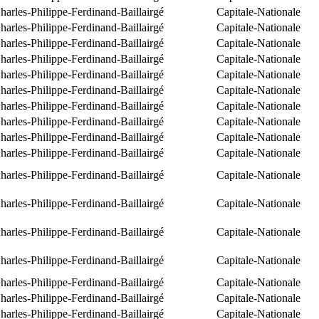
arles-Philippe-Ferdinand-Baillairgé
Capitale-Nationale
arles-Philippe-Ferdinand-Baillairgé
Capitale-Nationale
arles-Philippe-Ferdinand-Baillairgé
Capitale-Nationale
arles-Philippe-Ferdinand-Baillairgé
Capitale-Nationale
arles-Philippe-Ferdinand-Baillairgé
Capitale-Nationale
arles-Philippe-Ferdinand-Baillairgé
Capitale-Nationale
arles-Philippe-Ferdinand-Baillairgé
Capitale-Nationale
arles-Philippe-Ferdinand-Baillairgé
Capitale-Nationale
arles-Philippe-Ferdinand-Baillairgé
Capitale-Nationale
arles-Philippe-Ferdinand-Baillairgé
Capitale-Nationale
arles-Philippe-Ferdinand-Baillairgé
Capitale-Nationale
arles-Philippe-Ferdinand-Baillairgé
Capitale-Nationale
arles-Philippe-Ferdinand-Baillairgé
Capitale-Nationale
arles-Philippe-Ferdinand-Baillairgé
Capitale-Nationale
arles-Philippe-Ferdinand-Baillairgé
Capitale-Nationale
arles-Philippe-Ferdinand-Baillairgé
Capitale-Nationale
arles-Philippe-Ferdinand-Baillairgé
Capitale-Nationale