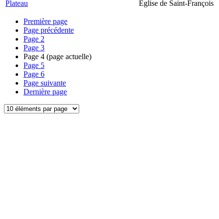
Plateau
Église de Saint-François
Première page
Page précédente
Page
2
Page
3
Page
4
(page actuelle)
Page
5
Page
6
Page suivante
Dernière page