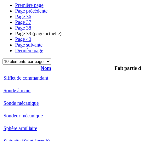
Première page
Page précédente
Page
36
Page
37
Page
38
Page
39
(page actuelle)
Page
40
Page suivante
Dernière page
Nom
Fait partie 
Sifflet de commandant
Sonde à main
Sonde mécanique
Sondeur mécanique
Sphère armillaire
Statuette (Saint Joseph)