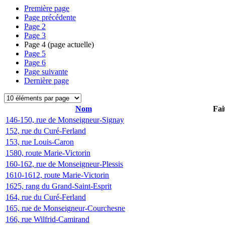
Première page
Page précédente
Page
2
Page
3
Page
4
(page actuelle)
Page
5
Page
6
Page suivante
Dernière page
Nom
Fai
146-150, rue de Monseigneur-Signay
152, rue du Curé-Ferland
153, rue Louis-Caron
1580, route Marie-Victorin
160-162, rue de Monseigneur-Plessis
1610-1612, route Marie-Victorin
1625, rang du Grand-Saint-Esprit
164, rue du Curé-Ferland
165, rue de Monseigneur-Courchesne
166, rue Wilfrid-Camirand