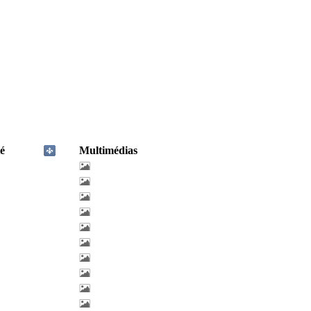
é
Multimédias