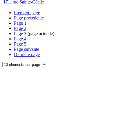
171, rue Sainte-Cécile
Première page
Page précédente
Page
1
Page
2
Page
3
(page actuelle)
Page
4
Page
5
Page suivante
Dernière page