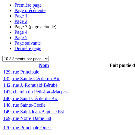
Première page
Page précédente
Page
1
Page
2
Page
3
(page actuelle)
Page
4
Page
5
Page suivante
Dernière page
Nom
Fait partie 
129, rue Principale
135, rue Sainte-Cécile-du-Bic
142, rue J.-Romuald-Bérubé
143, chemin du Petit-Lac-Macpès
146, rue Saint-Cécile-du-Bic
148, rue Sainte-Cécile
149, rue Saint-Jean-Baptiste Est
169, rue Notre-Dame Est
170, rue Principale Ouest