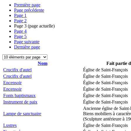
Première page
Page précédente
Page
1
Page
2
Page
3
(page actuelle)
Page
4
Page
5
Page suivante
Dernière page
Nom
Fait partie 
Crucifix d'autel
Église de Saint-François
Crucifix d'autel
Église de Saint-François
Encensoir
Église de Saint-François
Encensoir
Église de Saint-François
Fonts baptismaux
Église de Saint-François
Instrument de paix
Église de Saint-François
Ancienne église de Saint-
Lampe de sanctuaire
Biens mobiliers à caractèr
(Sculpture antérieure à 1
Lustres
Église de Saint-François