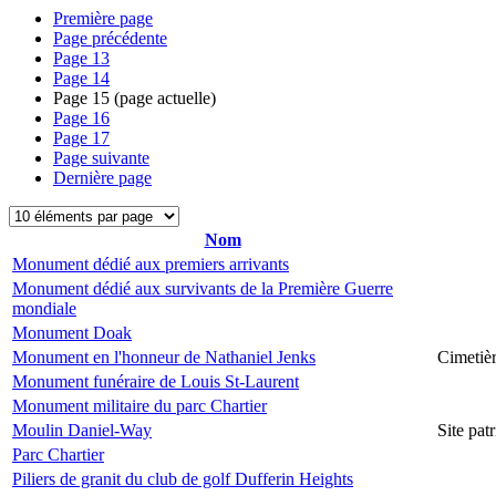
Première page
Page précédente
Page
13
Page
14
Page
15
(page actuelle)
Page
16
Page
17
Page suivante
Dernière page
Nom
Monument dédié aux premiers arrivants
Monument dédié aux survivants de la Première Guerre
mondiale
Monument Doak
Monument en l'honneur de Nathaniel Jenks
Cimetiè
Monument funéraire de Louis St-Laurent
Monument militaire du parc Chartier
Moulin Daniel-Way
Site pa
Parc Chartier
Piliers de granit du club de golf Dufferin Heights