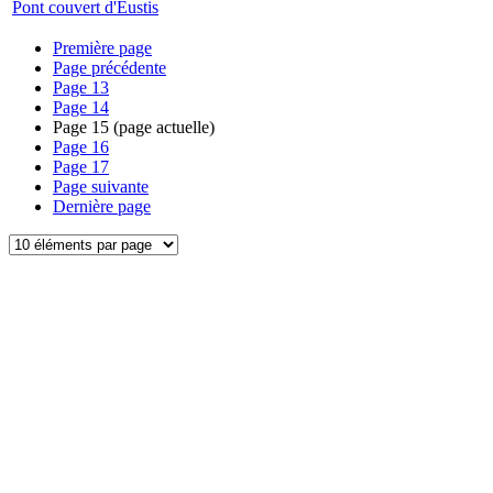
Pont couvert d'Eustis
Première page
Page précédente
Page
13
Page
14
Page
15
(page actuelle)
Page
16
Page
17
Page suivante
Dernière page