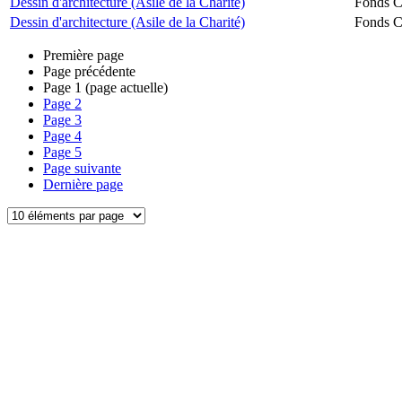
Dessin d'architecture (Asile de la Charité)
Fonds Ch
Dessin d'architecture (Asile de la Charité)
Fonds Ch
Première page
Page précédente
Page
1
(page actuelle)
Page
2
Page
3
Page
4
Page
5
Page suivante
Dernière page