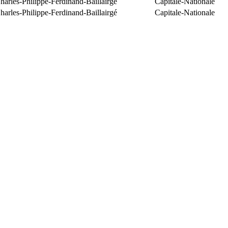
arles-Philippe-Ferdinand-Baillairgé
Capitale-Nationale
arles-Philippe-Ferdinand-Baillairgé
Capitale-Nationale