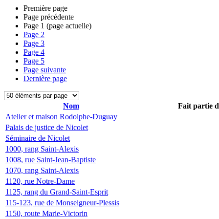
Première page
Page précédente
Page
1
(page actuelle)
Page
2
Page
3
Page
4
Page
5
Page suivante
Dernière page
Nom
Fait partie 
Atelier et maison Rodolphe-Duguay
Palais de justice de Nicolet
Séminaire de Nicolet
1000, rang Saint-Alexis
1008, rue Saint-Jean-Baptiste
1070, rang Saint-Alexis
1120, rue Notre-Dame
1125, rang du Grand-Saint-Esprit
115-123, rue de Monseigneur-Plessis
1150, route Marie-Victorin