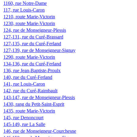
1160, rue Notre-Dame
117, rue Louis-Caron
1210, route Marie-Victorin
1230, route Marie-Victorin
124, rue de Monseigneur-Plessis
127-131, rue du Curé-Brassard
127-135, rue du Curé-Ferland
127-139, rue de Monseigneur-Signay
1290, route Marie-Victorin
134-136, rue du Curé-Ferland
136, rue Jean-Baptiste-Proulx
140, rue du Curé-Ferland
141, rue Louis-Caron
142, rue du Curé-Raimbault
143-147, rue de Monseigneur-Plessis
1430, rang du Petit-Saint-Esprit
1435, route Marie-Victorin
145, rue Denoncourt
145-149, rue La Salle
146, rue de Monseigneur-Courchesne