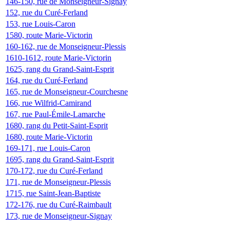
146-150, rue de Monseigneur-Signay
152, rue du Curé-Ferland
153, rue Louis-Caron
1580, route Marie-Victorin
160-162, rue de Monseigneur-Plessis
1610-1612, route Marie-Victorin
1625, rang du Grand-Saint-Esprit
164, rue du Curé-Ferland
165, rue de Monseigneur-Courchesne
166, rue Wilfrid-Camirand
167, rue Paul-Émile-Lamarche
1680, rang du Petit-Saint-Esprit
1680, route Marie-Victorin
169-171, rue Louis-Caron
1695, rang du Grand-Saint-Esprit
170-172, rue du Curé-Ferland
171, rue de Monseigneur-Plessis
1715, rue Saint-Jean-Baptiste
172-176, rue du Curé-Raimbault
173, rue de Monseigneur-Signay