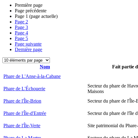
Première page
Page précédente
Page
1
(page actuelle)
Page
2
Page
3
Page
4
Page
5
Page suivante
Dernière page
Nom
Fait partie 
Phare de L'Anse-à-la-Cabane
Secteur du phare de Havr
Phare de L'Échouerie
Maisons
Phare de l'Île-Brion
Secteur du phare de l'Île-
Phare de l'Île-d'Entrée
Secteur du phare de l'île 
Phare de l'Île-Verte
Site patrimonial du Phare-
Phare de La Martre
Secteur du phare de La M