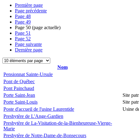
Première page
Page précédente
Page
48
Page
49
Page
50
(page actuelle)
Page
51
Page
52
Page suivante
Dernière page
Nom
Pensionnat Sainte-Ursule
Pont de Québec
Pont Painchaud
Porte Saint-Jean
Site pa
Porte Saint-Louis
Site pa
Poste d'accueil de l'usine Laurentide
Usine de
Presbytère de L'Ange-Gardien
Presbytère de La-Visitation-de-la-Bienheureuse-Vierge-
Marie
Presbytère de Notre-Dame-de-Bonsecours