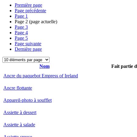
Première page
Page précédente
Page
1
Page
2
(page actuelle)
Page
3
Page
4
Page
5
Page suivante
Dernière page
Nom
Fait partie 
Ancre du paquebot Empress of Ireland
Ancre flottante
Appareil-photo à soufflet
Assiette à dessert
Assiette à salade
Assiette creuse