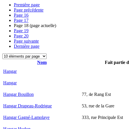
Première page
Page précédente
Page
16
Page
17
Page
18
(page actuelle)
Page
19
Page
20
Page suivante
Dernière page
Nom
Fait partie 
Hangar
Hangar
Hangar Bouillon
77, 4e Rang Est
Hangar Drapeau-Rodrigue
53, rue de la Gare
Hangar Gagné-Lamolaye
333, rue Principale Est
Hangar Hudon