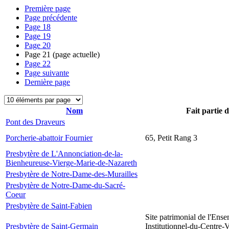
Première page
Page précédente
Page
18
Page
19
Page
20
Page
21
(page actuelle)
Page
22
Page suivante
Dernière page
Nom
Fait partie 
Pont des Draveurs
Porcherie-abattoir Fournier
65, Petit Rang 3
Presbytère de L'Annonciation-de-la-
Bienheureuse-Vierge-Marie-de-Nazareth
Presbytère de Notre-Dame-des-Murailles
Presbytère de Notre-Dame-du-Sacré-
Coeur
Presbytère de Saint-Fabien
Site patrimonial de l'Ens
Presbytère de Saint-Germain
Institutionnel-du-Centre-V