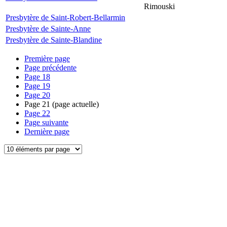
Rimouski
Presbytère de Saint-Robert-Bellarmin
Presbytère de Sainte-Anne
Presbytère de Sainte-Blandine
Première page
Page précédente
Page
18
Page
19
Page
20
Page
21
(page actuelle)
Page
22
Page suivante
Dernière page