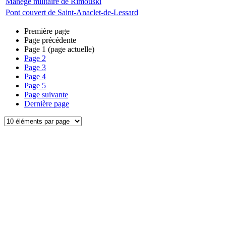
Manège militaire de Rimouski
Pont couvert de Saint-Anaclet-de-Lessard
Première page
Page précédente
Page
1
(page actuelle)
Page
2
Page
3
Page
4
Page
5
Page suivante
Dernière page