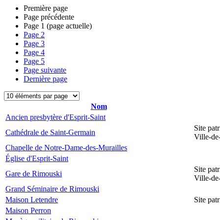
Première page
Page précédente
Page
1
(page actuelle)
Page
2
Page
3
Page
4
Page
5
Page suivante
Dernière page
Nom
Ancien presbytère d'Esprit-Saint
Site pat
Cathédrale de Saint-Germain
Ville-d
Chapelle de Notre-Dame-des-Murailles
Église d'Esprit-Saint
Site pat
Gare de Rimouski
Ville-d
Grand Séminaire de Rimouski
Maison Letendre
Site pa
Maison Perron