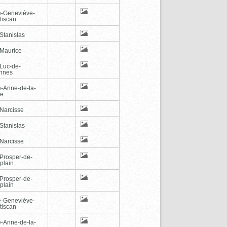
e-Geneviève-
tiscan
Stanislas
-Maurice
-Luc-de-
nnes
e-Anne-de-la-
de
-Narcisse
Stanislas
-Narcisse
-Prosper-de-
plain
-Prosper-de-
plain
e-Geneviève-
tiscan
e-Anne-de-la-