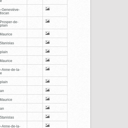
de
e-Geneviève-
tiscan
-Prosper-de-
plain
-Maurice
Stanislas
plain
-Maurice
e-Anne-de-la-
de
plain
can
-Maurice
can
Stanislas
e-Anne-de-la-