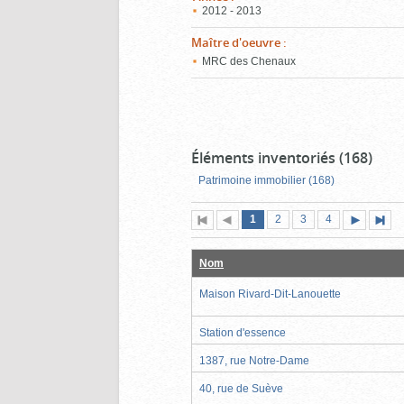
2012 - 2013
Maître d'oeuvre
:
MRC des Chenaux
Éléments inventoriés (168)
Patrimoine immobilier (168)
Page
(page
Page
Page
Page
1
Première
2
Page
3
4
actuelle)
page
précédente
suivante
page
Nom
Maison Rivard-Dit-Lanouette
Station d'essence
1387, rue Notre-Dame
40, rue de Suève