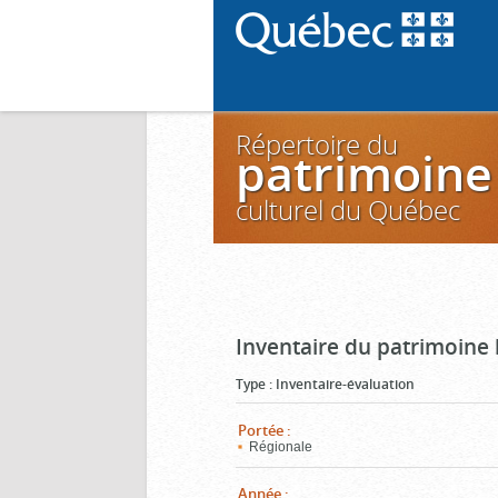
Répertoire du
patrimoine
culturel du Québec
Inventaire du patrimoine
Type
:
Inventaire-évaluation
Portée
:
Régionale
Année
: