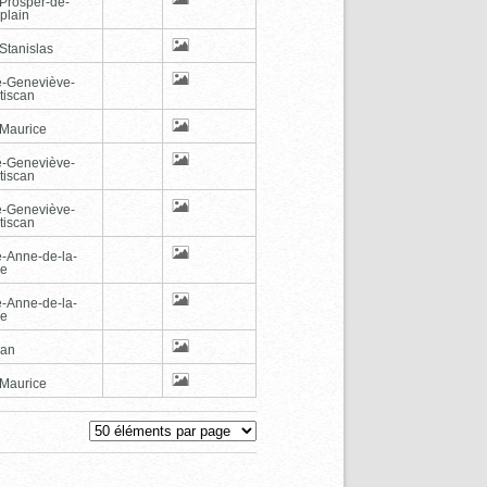
-Prosper-de-
plain
Stanislas
e-Geneviève-
tiscan
-Maurice
e-Geneviève-
tiscan
e-Geneviève-
tiscan
e-Anne-de-la-
de
e-Anne-de-la-
de
can
-Maurice