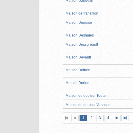
Maison Daudelin
Maison de transition
Maison Deguise
Maison Deshaies
Maison Dessureault
Maison Devault
Maison Dolbec
Maison Dorion
Maison du docteur Toutant
Maison du docteur Vanasse
Page
(page
Page
Page
Page
1
Première
2
Page
3
4
actuelle)
page
précédente
suivante
page