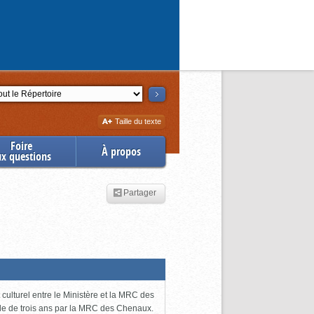
ction
Augmenter
Taille du texte
la
Foire
À propos
ux questions
Partager
ulturel entre le Ministère et la MRC des
ode de trois ans par la MRC des Chenaux.