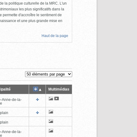
e la politique culturelle de la MRC. L'un
rimoniaux les plus significatifs dans la
permette d'accroître le sentiment de
nnaissance et une plus grande mise en
Haut de la page
ipalité
Multimédias
e-Anne-de-la-
de
plain
plain
e-Anne-de-la-
de