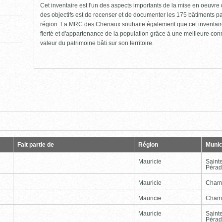
Cet inventaire est l'un des aspects importants de la mise en oeuvre d
des objectifs est de recenser et de documenter les 175 bâtiments pat
région. La MRC des Chenaux souhaite également que cet inventaire 
fierté et d'appartenance de la population grâce à une meilleure co
valeur du patrimoine bâti sur son territoire.
Page
Dernière
Fait partie de
Région
Munic
Mauricie
Saint
Péra
Mauricie
Cham
Mauricie
Cham
Mauricie
Saint
Péra