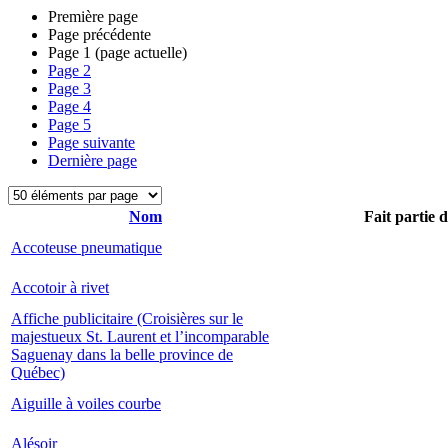
Première page
Page précédente
Page
1
(page actuelle)
Page
2
Page
3
Page
4
Page
5
Page suivante
Dernière page
Nom
Fait partie 
Accoteuse pneumatique
Accotoir à rivet
Affiche publicitaire (Croisières sur le
majestueux St. Laurent et l’incomparable
Saguenay dans la belle province de
Québec)
Aiguille à voiles courbe
Alésoir