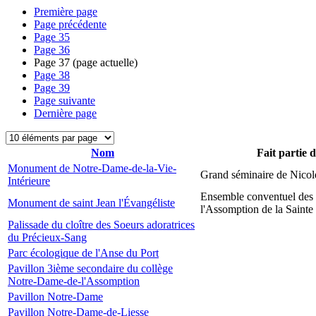
Première page
Page précédente
Page
35
Page
36
Page
37
(page actuelle)
Page
38
Page
39
Page suivante
Dernière page
Nom
Fait partie 
Monument de Notre-Dame-de-la-Vie-
Grand séminaire de Nicol
Intérieure
Ensemble conventuel des
Monument de saint Jean l'Évangéliste
l'Assomption de la Sainte
Palissade du cloître des Soeurs adoratrices
du Précieux-Sang
Parc écologique de l'Anse du Port
Pavillon 3ième secondaire du collège
Notre-Dame-de-l'Assomption
Pavillon Notre-Dame
Pavillon Notre-Dame-de-Liesse