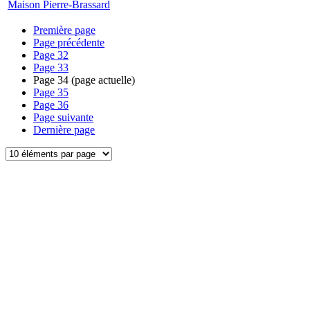
Maison Pierre-Brassard
Première page
Page précédente
Page
32
Page
33
Page
34
(page actuelle)
Page
35
Page
36
Page suivante
Dernière page