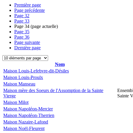
Première page
Page précédente
Page
32
Page
33
Page
34
(page actuelle)
Page
35
Page
36
Page suivante
Dernière page
Nom
Maison Louis-Lefebvre-dit-Désiles
Maison Louis-Proulx
Maison Manseau
Maison mère des Soeurs de l'Assomption de la Sainte
Ensembl
Vierge
Sainte V
Maison Milot
Maison Napoléon-Mercier
Maison Napoléon-Therrien
Maison Nazaire-Lafond
Maison Noël-Fleurent