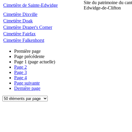
Site du patrimoine du can
Cimetière de Sainte-Edwidge
Edwidge-de-Clifton
Cimetière Dixville
Cimetière Doak
Cimetière Draper's Corner
Cimetière Fairfax
Cimetière Falkenhorst
Première page
Page précédente
Page
1
(page actuelle)
Page
2
Page
3
Page
4
Page suivante
Dernière page