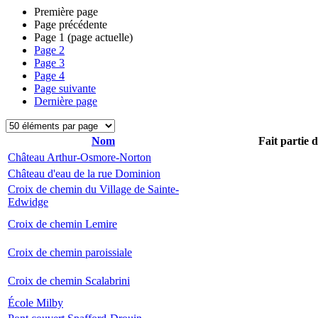
Première page
Page précédente
Page
1
(page actuelle)
Page
2
Page
3
Page
4
Page suivante
Dernière page
Nom
Fait partie 
Château Arthur-Osmore-Norton
Château d'eau de la rue Dominion
Croix de chemin du Village de Sainte-
Edwidge
Croix de chemin Lemire
Croix de chemin paroissiale
Croix de chemin Scalabrini
École Milby