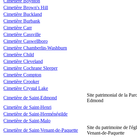
Cimetière Boynton
Cimetière Brown's Hill
Cimetière Buckland
Cimetière Burbank
Cimetière Carr
Cimetière Cassville
Cimetière Caswellboro
Cimetière Chamberlin-Washburn
Cimetière Child
Cimetière Cleveland
Cimetière Cochrane Sleeper
Cimetière Compton
Cimetière Crooker
Cimetière Crystal Lake
Site patrimonial de la Par
Cimetière de Saint-Edmond
Edmond
Cimetière de Saint-Henri
Cimetière de Saint-Herménégilde
Cimetière de Saint-Malo
Site du patrimoine de l'égl
Cimetière de Saint-Venant-de-Paquette
Venant-de-Paquette