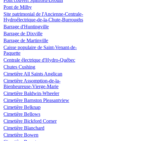
Pont couvert Spafford-Drouin
Pont de Milby
Site patrimonial de l'Ancienne-Centrale-
Hydroélectrique-de-la-Chute-Burroughs
Barrage d'Huntingville
Barrage de Dixville
Barrage de Martinville
Caisse populaire de Saint-Venant-de-
Paquette
Centrale électrique d'Hydro-Québec
Chutes Cushing
Cimetière All Saints Anglican
Cimetière Assomption-de-la-
Bienheureuse-Vierge-Marie
Cimetière Baldwin-Wheeler
Cimetière Barnston Pleasantview
Cimetière Belknap
Cimetière Bellows
Cimetière Bickford Corner
Cimetière Blanchard
Cimetière Bowen