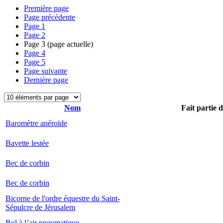
Première page
Page précédente
Page
1
Page
2
Page
3
(page actuelle)
Page
4
Page
5
Page suivante
Dernière page
Nom
Fait partie 
Baromètre anéroïde
Bavette lestée
Bec de corbin
Bec de corbin
Bicorne de l'ordre équestre du Saint-
Sépulcre de Jérusalem
Bol à l’air pneumatique