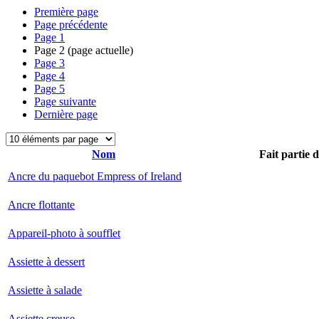
Première page
Page précédente
Page
1
Page
2
(page actuelle)
Page
3
Page
4
Page
5
Page suivante
Dernière page
Nom
Fait partie 
Ancre du paquebot Empress of Ireland
Ancre flottante
Appareil-photo à soufflet
Assiette à dessert
Assiette à salade
Assiette creuse