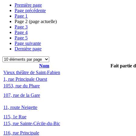
Première page
Page précédente
Page
1
Page
2
(page actuelle)
Page
3
Page
4
Page
5
Page suivante
Dernière page
Nom
Fait partie 
Vieux théâtre de Saint-Fabien
1, rue Principale Ouest
1053, rue du Phare
107, rue de la Gare
11, route Neigette
115, 1e Rue
115, rue Sainte-Cécile-du-Bic
116, rue Principale