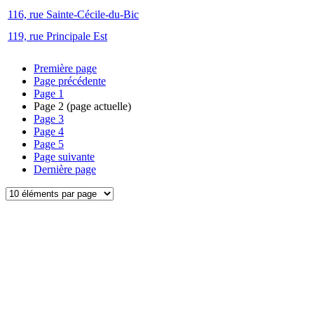
116, rue Sainte-Cécile-du-Bic
119, rue Principale Est
Première page
Page précédente
Page
1
Page
2
(page actuelle)
Page
3
Page
4
Page
5
Page suivante
Dernière page