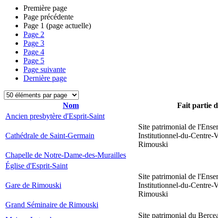
Première page
Page précédente
Page
1
(page actuelle)
Page
2
Page
3
Page
4
Page
5
Page suivante
Dernière page
Nom
Fait partie 
Ancien presbytère d'Esprit-Saint
Site patrimonial de l'Ens
Cathédrale de Saint-Germain
Institutionnel-du-Centre-V
Rimouski
Chapelle de Notre-Dame-des-Murailles
Église d'Esprit-Saint
Site patrimonial de l'Ens
Gare de Rimouski
Institutionnel-du-Centre-V
Rimouski
Grand Séminaire de Rimouski
Site patrimonial du Berce