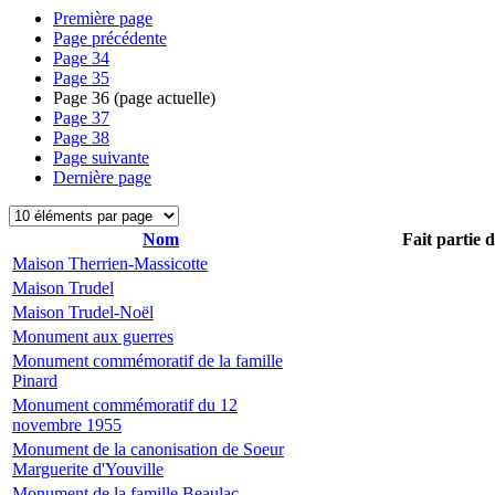
Première page
Page précédente
Page
34
Page
35
Page
36
(page actuelle)
Page
37
Page
38
Page suivante
Dernière page
Nom
Fait partie 
Maison Therrien-Massicotte
Maison Trudel
Maison Trudel-Noël
Monument aux guerres
Monument commémoratif de la famille
Pinard
Monument commémoratif du 12
novembre 1955
Monument de la canonisation de Soeur
Marguerite d'Youville
Monument de la famille Beaulac