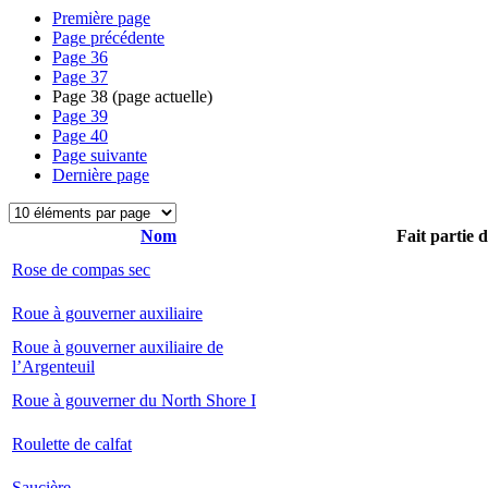
Première page
Page précédente
Page
36
Page
37
Page
38
(page actuelle)
Page
39
Page
40
Page suivante
Dernière page
Nom
Fait partie 
Rose de compas sec
Roue à gouverner auxiliaire
Roue à gouverner auxiliaire de
l’Argenteuil
Roue à gouverner du North Shore I
Roulette de calfat
Saucière