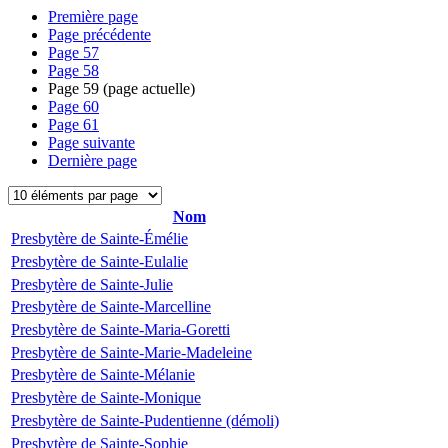
Première page
Page précédente
Page
57
Page
58
Page
59
(page actuelle)
Page
60
Page
61
Page suivante
Dernière page
Nom
Presbytère de Sainte-Émélie
Presbytère de Sainte-Eulalie
Presbytère de Sainte-Julie
Presbytère de Sainte-Marcelline
Presbytère de Sainte-Maria-Goretti
Presbytère de Sainte-Marie-Madeleine
Presbytère de Sainte-Mélanie
Presbytère de Sainte-Monique
Presbytère de Sainte-Pudentienne (démoli)
Presbytère de Sainte-Sophie