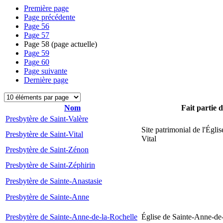
Première page
Page précédente
Page
56
Page
57
Page
58
(page actuelle)
Page
59
Page
60
Page suivante
Dernière page
Nom
Fait partie 
Presbytère de Saint-Valère
Site patrimonial de l'Églis
Presbytère de Saint-Vital
Vital
Presbytère de Saint-Zénon
Presbytère de Saint-Zéphirin
Presbytère de Sainte-Anastasie
Presbytère de Sainte-Anne
Presbytère de Sainte-Anne-de-la-Rochelle
Église de Sainte-Anne-de